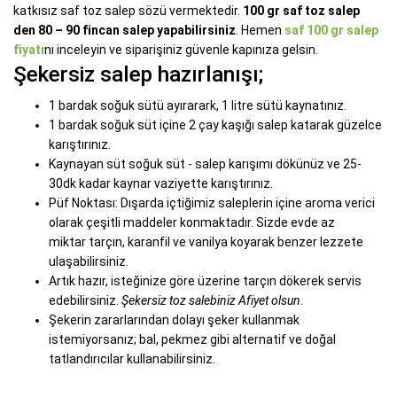
katkısız saf toz salep sözü vermektedir.
100 gr saf toz salep
den 80 – 90 fincan salep yapabilirsiniz
. Hemen
saf 100 gr salep
fiyatı
nı inceleyin ve siparişiniz güvenle kapınıza gelsin.
Şekersiz salep hazırlanışı;
1 bardak soğuk sütü ayırarark, 1 litre sütü kaynatınız.
1 bardak soğuk süt içine 2 çay kaşığı salep katarak güzelce
karıştırınız.
Kaynayan süt soğuk süt - salep karışımı dökünüz ve 25-
30dk kadar kaynar vaziyette karıştırınız.
Püf Noktası: Dışarda içtiğimiz saleplerin içine aroma verici
olarak çeşitli maddeler konmaktadır. Sizde evde az
miktar tarçın, karanfil ve vanilya koyarak benzer lezzete
ulaşabilirsiniz.
Artık hazır, isteğinize göre üzerine tarçın dökerek servis
edebilirsiniz.
Şekersiz toz salebiniz Afiyet olsun
.
Şekerin zararlarından dolayı şeker kullanmak
istemiyorsanız; bal, pekmez gibi alternatif ve doğal
tatlandırıcılar kullanabilirsiniz.