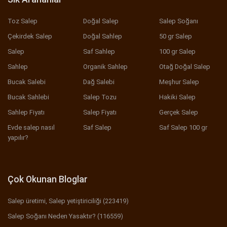
Toz Salep
Doğal Salep
Salep Soğanı
Çekirdek Salep
Doğal Sahlep
50 gr Salep
Salep
Saf Sahlep
100 gr Salep
Sahlep
Organik Sahlep
Otağ Doğal Salep
Bucak Salebi
Dağ Salebi
Meşhur Salep
Bucak Sahlebi
Salep Tozu
Hakiki Salep
Sahlep Fiyatı
Salep Fiyatı
Gerçek Salep
Evde salep nasıl
Saf Salep
Saf Salep 100 gr
yapılır?
Çok Okunan Bloglar
Salep üretimi, Salep yetiştiriciliği (223419)
Salep Soğanı Neden Yasaktır? (116559)