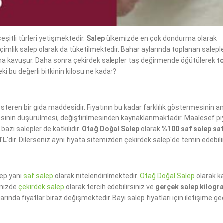
eşitli türleri yetişmektedir.
Salep
ülkemizde en çok dondurma olarak
k içimlik salep olarak da tüketilmektedir. Bahar aylarında toplanan salepl
na kavuşur. Daha sonra çekirdek salepler taş değirmende öğütülerek
t
eki bu değerli bitkinin kilosu ne kadar?
gösteren bir gıda maddesidir. Fiyatının bu kadar farklılık göstermesinin a
alitesinin düşürülmesi, değiştirilmesinden kaynaklanmaktadır. Maalesef p
bazı salepler de katkılıdır.
Otağ Doğal Salep
olarak
%100 saf salep sat
9TL
'dir. Dilerseniz aynı fiyata sitemizden çekirdek salep'de temin edebili
lep yani
saf salep
olarak nitelendirilmektedir.
Otağ Doğal Salep
olarak ka
enizde
çekirdek salep
olarak tercih edebilirsiniz ve
gerçek salep kilogr
larında fiyatlar biraz değişmektedir.
Bayi salep fiyatları
için iletişime ge