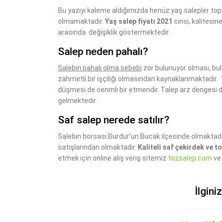
Bu yazıyı kaleme aldığımızda henüz yaş salepler top
olmamaktadır.
Yaş salep fiyatı 2021
cinsi, kalitesin
arasında değişiklik göstermektedir.
Salep neden pahalı?
Salebin pahalı olma sebebi
zor bulunuyor olması, bu
zahmetli bir işçiliği olmasından kaynaklanmaktadır.
düşmesi de öenmli bir etmendir. Talep arz dengesi de 
gelmektedir.
Saf salep nerede satılır?
Salebin borsası Burdur'un Bucak ilçesinde olmaktadır
satışlarından olmaktadır.
Kaliteli saf çekirdek ve t
etmek için online alış veriş sitemiz
tozsalep.com
ve 
İlgini