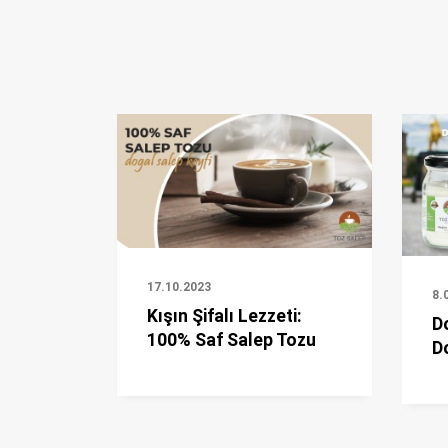
17.10.2023
8.
Kışın Şifalı Lezzeti:
D
100% Saf Salep Tozu
D