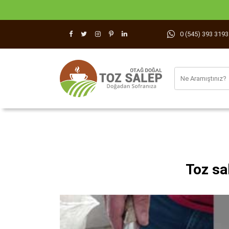
0 (545) 393 3193
Toz sa