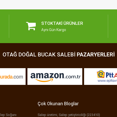
STOKTAKI ÜRÜNLER
Aynı Gün Kargo
OTAĞ DOĞAL BUCAK SALEBI
PAZARYERLERI
Çok Okunan Bloglar
lep Soğanı
Salep üretimi, Salep yetiştiriciliği (223410)