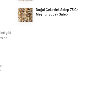
Doğal Çekirdek Salep 75 Gr
Meşhur Bucak Salebi
ri gibi
esine
nın
n