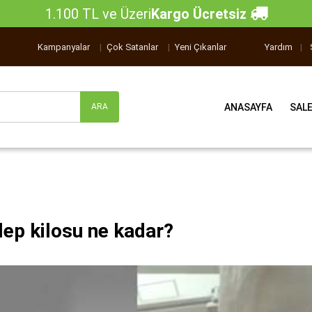
1.100 TL ve Üzeri
Kargo Ücretsiz
Kampanyalar
|
Çok Satanlar
|
Yeni Çıkanlar
Yardım
|
ANASAYFA
SAL
lep kilosu ne kadar?