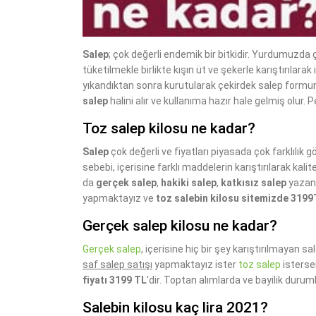
Salep
; çok değerli endemik bir bitkidir. Yurdumuzda ç
tüketilmekle birlikte kışın üt ve şekerle karıştırılara
yıkandıktan sonra kurutularak çekirdek salep formu
salep
halini alır ve kullanıma hazır hale gelmiş olur. P
Toz salep kilosu ne kadar?
Salep
çok değerli ve fiyatları piyasada çok farklılık 
sebebi, içerisine farklı maddelerin karıştırılarak k
da
gerçek salep
,
hakiki salep
,
katkısız salep
yazan 
yapmaktayız ve
toz salebin kilosu sitemizde 319
Gerçek salep kilosu ne kadar?
Gerçek salep
, içerisine hiç bir şey karıştırılmayan sa
saf salep satışı
yapmaktayız ister
toz salep
isters
fiyatı 3199 TL
'dir. Toptan alımlarda ve bayilik durum
Salebin kilosu kaç lira 2021?