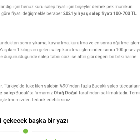
landığı için henüz kuru salep fiyatı için bişeyler demek pek mümkün
e göre fiyatı değişmekle beraber
2021 yılı yaş salep fiyatı 100-700 TL
lunduktan sonra yıkama, kaynatma, kurutma ve en sonra öğütme işlemle
 Yaş iken 1 kilogram gelen salep kurutma işleminden sonra 100gr seviy
düşünüldüğünde salep tabiri caiz ise altın gibi değerli bir bitki haline
. Türkiye'de tüketilen salebin %90'ından fazla Bucaklı salep tüccarları
oz salep
Bucak'ta firmamız
Otağ Doğal
tarafından satılmaktadır. Temi
işletmemizden tedarik edebilirsiniz.
zi çekecek başka bir yazı