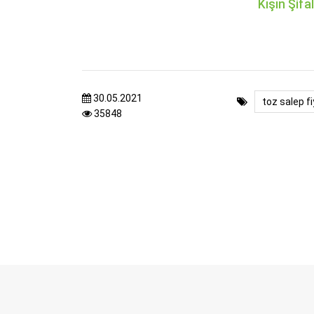
Kışın Şifa
30.05.2021
toz salep fi
35848