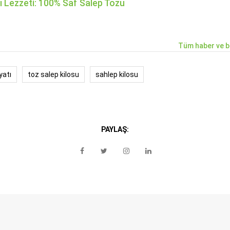
lı Lezzeti: 100% Saf Salep Tozu
Tüm haber ve b
yatı
toz salep kilosu
sahlep kilosu
PAYLAŞ: