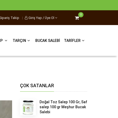
0
Sipariş Takip
|
Giriş Yap / Üye Ol
EP
TARÇIN
BUCAK SALEBI
TARIFLER
ÇOK SATANLAR
Doğal Toz Salep 100 Gr, Saf
salep 100 gr Meşhur Bucak
Salebi