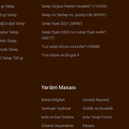
 gr Salep
Salep Soğanı Neden Yasaktır? (116553)
0 gr Salep
Salep mi Sahlep mi, yazılışı tdk (83097)
ağ Doğal Salep
Salep fiyatı 2021 (58982)
şhur Salep
Salep fiyatı 2020, toz salep fiyatı nedir?
(40277)
kiki Salep
Toz salep kilosu ne kadar? (35848)
rçek Salep
Tüm haber ve bloglar
f Salep 100 gr
Yardım Masası
Banka Bilgileri
Güvenli Alışveriş
Sevkiyat-Teslimat
Gizlilik ve Güvenlik
İade ve Geri Ödeme
İade Talep Formu
Ödeme Seçenekleri
İletişim