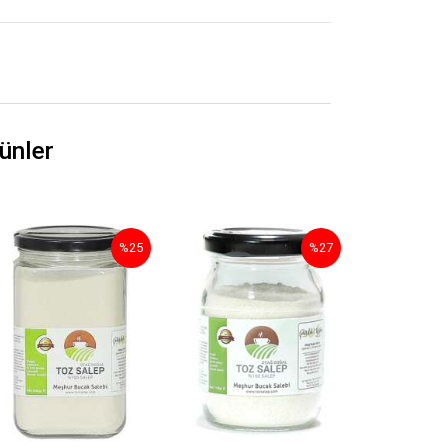
ünler
%25
%27