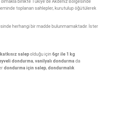
ti olmakla birlikte Tükiye'de Akdeniz Bölgesinde
minde toplanan sahlepler, kurutulup öğütülerek
erisinde herhangi bir madde bulunmamaktadır. İster
 katkısız salep
olduğu için
6gr ile 1 kg
yveli dondurma
,
vanilyalı dondurma
da
ler
dondurma için salep
,
dondurmalık