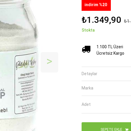
indirim %20
₺1.349,90
₺1.
Stokta
1.100 TL Üzeri
Ücretsiz Kargo
İleri
Detaylar
Marka
Adet
SEPETE EKLE