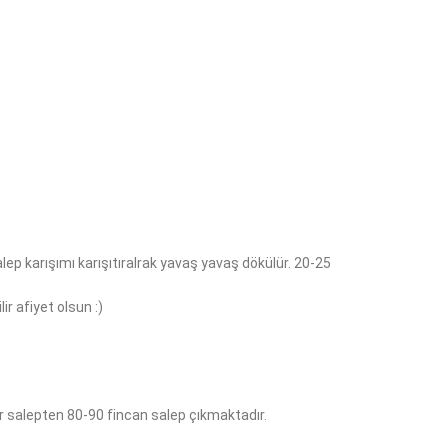
salep karışımı karışıtıralrak yavaş yavaş dökülür. 20-25
ir afiyet olsun :)
gr salepten 80-90 fincan salep çıkmaktadır.