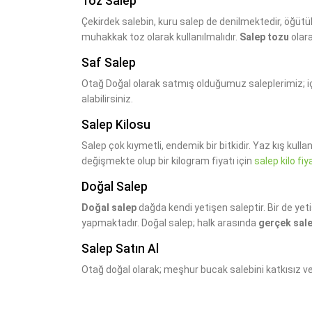
Toz Salep
Çekirdek salebin, kuru salep de denilmektedir, öğütül
muhakkak toz olarak kullanılmalıdır.
Salep tozu
olara
Saf Salep
Otağ Doğal olarak satmış olduğumuz saleplerimiz;
alabilirsiniz.
Salep Kilosu
Salep çok kıymetli, endemik bir bitkidir. Yaz kış kul
değişmekte olup bir kilogram fiyatı için
salep kilo fiy
Doğal Salep
Doğal salep
dağda kendi yetişen saleptir. Bir de yeti
yapmaktadır. Doğal salep; halk arasında
gerçek sal
Salep Satın Al
Otağ doğal olarak; meşhur bucak salebini katkısız ve 