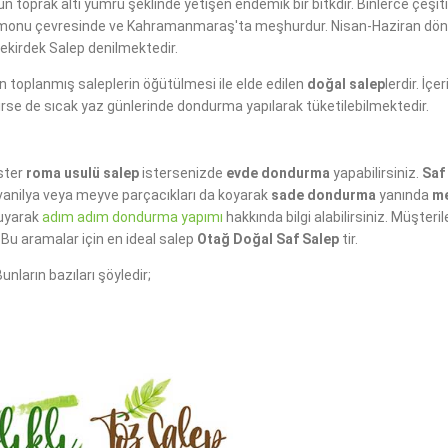
nün toprak altı yumru şeklinde yetişen endemik bir bitkdir. Binlerce çeşi
amonu çevresinde ve Kahramanmaraş'ta meşhurdur. Nisan-Haziran döne
Çekirdek Salep denilmektedir.
n toplanmış saleplerin öğütülmesi ile elde edilen
doğal salep
lerdir. İç
enirse de sıcak yaz günlerinde dondurma yapılarak tüketilebilmektedir.
ister
roma usulü salep
istersenizde
evde dondurma
yapabilirsiniz.
Saf
, vanilya veya meyve parçacıkları da koyarak
sade dondurma
yanında
me
uyarak
adım adım dondurma yapımı
hakkında bilgi alabilirsiniz. Müşteri
Bu aramalar için en ideal salep
Otağ Doğal Saf Salep
tir.
nların bazıları şöyledir;