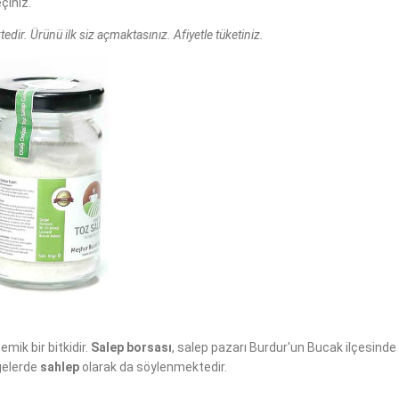
çiniz.
edir. Ürünü ilk siz açmaktasınız. Afiyetle tüketiniz.
mik bir bitkidir.
Salep borsası
, salep pazarı Burdur'un Bucak ilçesinde
lgelerde
sahlep
olarak da söylenmektedir.