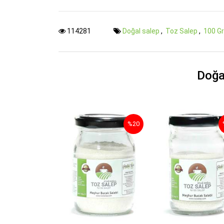
114281
Doğal salep
,
Toz Salep
,
100 G
Doğa
%20