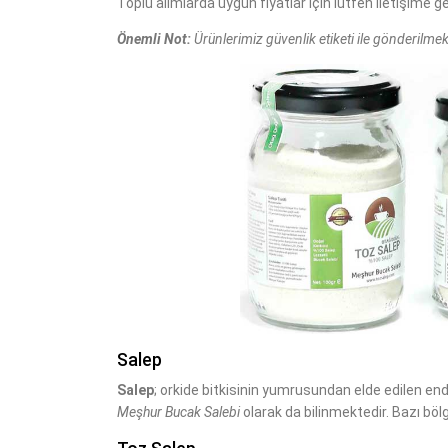
Toplu alımlarda uygun fiyatlar için lütfen iletişime ge
Önemli Not:
Ürünlerimiz güvenlik etiketi ile gönderilmekt
Salep
Salep
; orkide bitkisinin yumrusundan elde edilen ende
Meşhur Bucak Salebi
olarak da bilinmektedir. Bazı bö