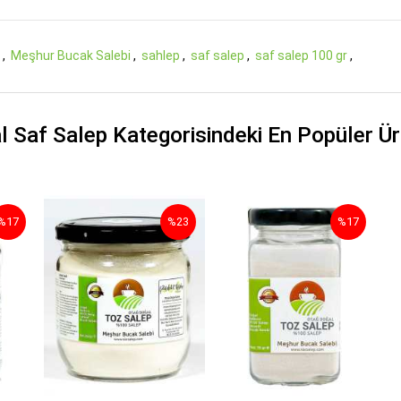
r
,
Meşhur Bucak Salebi
,
sahlep
,
saf salep
,
saf salep 100 gr
,
l Saf Salep Kategorisindeki En Popüler Ür
%17
%23
%17