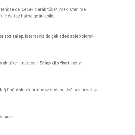
stenirse de içecek olarak tüketilmek istenirse
e de toz haline getirilebilir.
ter
toz salep
, isterseniz de
çekirdek salep
olarak
arak tüketilmektedir.
Salep kilo fiyatı
her yıl
Otağ Doğal olarak firmamız sadece dağ salebi satışı
desiniz.