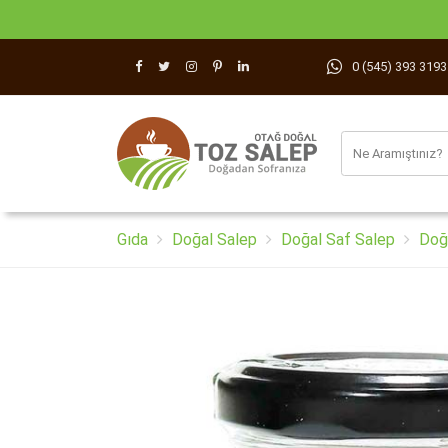
0 (545) 393 3193
Gıda
Doğal Salep
Doğal Saf Salep
Doğ