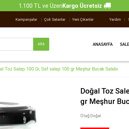
1.100 TL ve Üzeri
Kargo Ücretsiz
Kampanyalar
|
Çok Satanlar
|
Yeni Çıkanlar
Yardım
|
ANASAYFA
SAL
al Toz Salep 100 Gr, Saf salep 100 gr Meşhur Bucak Salebi
Doğal Toz Sale
gr Meşhur Buc
Otağ Doğal