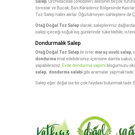
Salep
; Orchidaceae (orkideler) ailesinin birçok türü
toroslar ve Bucak, Batı Karadeniz Bölgesinde Kast
Toz Salep halini alırlar. Öğütülmeyen sahleplere de 
Otağ Doğal Toz Salep
olarak; saleplerimiz dağlarda
salep içeceği soğuk kış günlerinde tüketilebilir, ist
Dondurmalık Salep
Otağ Doğal Toz Salep
ile ister
maraş usulü salep
, 
dondurma
imal edebilirsiniz. İçerisine damla sakızı
yapabilirsiniz.
Evde dondurma yapımı
blogumuzu ok
salep
,
dondurma salebi
gibi aramalar yapmaktadır. 
Salep eğer doğal ise bir çok faydası bulunmaktadır. Bu