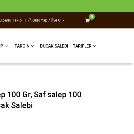
0
Sipariş Takip
|
Giriş Yap / Üye Ol
EP
TARÇIN
BUCAK SALEBI
TARIFLER
p 100 Gr, Saf salep 100
ak Salebi