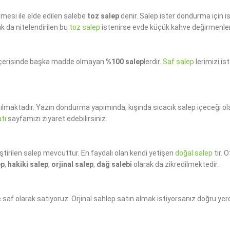
mesi ile elde edilen salebe
toz salep
denir. Salep ister dondurma için i
k da nitelendirilen bu
toz salep
istenirse evde küçük kahve değirmenleri il
 içerisinde başka madde olmayan
%100 salep
lerdir.
Saf salep
lerimizi is
lanılmaktadır. Yazın dondurma yapımında, kışında sıcacık salep içeceği ol
atı
sayfamızı ziyaret edebilirsiniz.
ştirilen salep mevcuttur. En faydalı olan kendi yetişen
doğal salep
tir. 
ep
,
hakiki salep
,
orjinal salep
,
dağ salebi
olarak da zikredilmektedir.
saf olarak satıyoruz. Orjinal sahlep satın almak istiyorsanız doğru yer