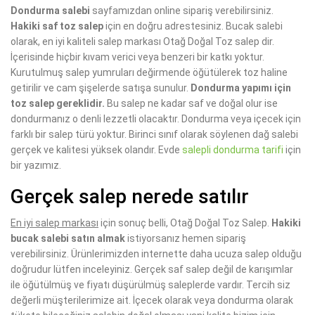
Dondurma salebi
sayfamızdan online sipariş verebilirsiniz.
Hakiki saf toz salep
için en doğru adrestesiniz. Bucak salebi
olarak, en iyi kaliteli salep markası Otağ Doğal Toz salep dir.
İçerisinde hiçbir kıvam verici veya benzeri bir katkı yoktur.
Kurutulmuş salep yumruları değirmende öğütülerek toz haline
getirilir ve cam şişelerde satışa sunulur.
Dondurma yapımı için
toz salep gereklidir.
Bu salep ne kadar saf ve doğal olur ise
dondurmanız o denli lezzetli olacaktır. Dondurma veya içecek için
farklı bir salep türü yoktur. Birinci sınıf olarak söylenen dağ salebi
gerçek ve kalitesi yüksek olandır. Evde
salepli dondurma tarifi
için
bir yazımız.
Gerçek salep nerede satılır
En iyi salep markası
için sonuç belli, Otağ Doğal Toz Salep.
Hakiki
bucak salebi satın almak
istiyorsanız hemen sipariş
verebilirsiniz. Ürünlerimizden internette daha ucuza salep olduğu
doğrudur lütfen inceleyiniz. Gerçek saf salep değil de karışımlar
ile öğütülmüş ve fiyatı düşürülmüş saleplerde vardır. Tercih siz
değerli müşterilerimize ait. İçecek olarak veya dondurma olarak