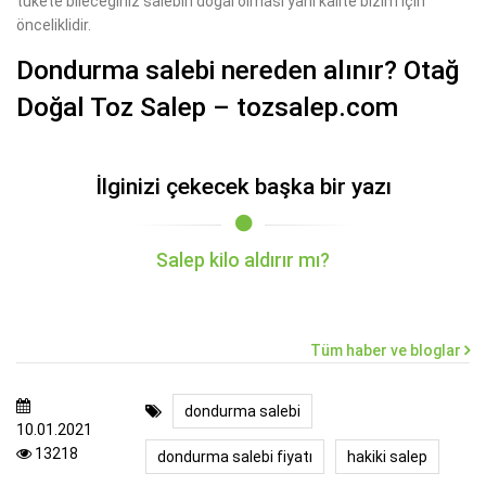
tükete bileceğiniz salebin doğal olması yani kalite bizim için
önceliklidir.
Dondurma salebi nereden alınır? Otağ
Doğal Toz Salep – tozsalep.com
İlginizi çekecek başka bir yazı
Salep kilo aldırır mı?
Tüm haber ve bloglar
dondurma salebi
10.01.2021
13218
dondurma salebi fiyatı
hakiki salep