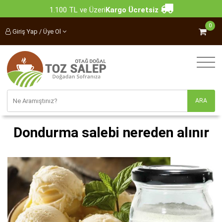
1.100 TL ve Üzeri
Kargo Ücretsiz
0
Giriş Yap / Üye Ol
Dondurma salebi nereden alınır