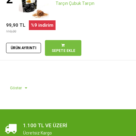
Tarçın Çubuk Tarçın
99,90 TL
%9 indirim
110,00
ÜRÜN AYRINTI
SEPETE EKLE
Göster
1.100 TL VE ÜZERI
Ücretsiz Kargo