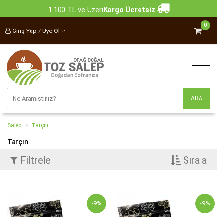
1.100 TL ve Üzeri
Kargo Ücretsiz
0
Giriş Yap / Üye Ol
Salep
Tarçın
Tarçın
Filtrele
Sırala
-9%
-9%