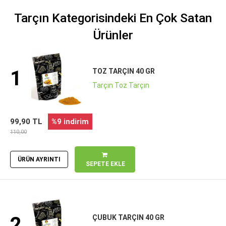
Tarçın Kategorisindeki En Çok Satan
Ürünler
1
TOZ TARÇIN 40 GR
Tarçın Toz Tarçın
99,90 TL
%9 indirim
110,00
ÜRÜN AYRINTI
SEPETE EKLE
2
ÇUBUK TARÇIN 40 GR