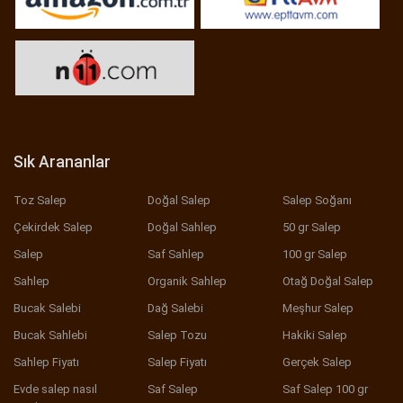
Sık Arananlar
Toz Salep
Doğal Salep
Salep Soğanı
Çekirdek Salep
Doğal Sahlep
50 gr Salep
Salep
Saf Sahlep
100 gr Salep
Sahlep
Organik Sahlep
Otağ Doğal Salep
Bucak Salebi
Dağ Salebi
Meşhur Salep
Bucak Sahlebi
Salep Tozu
Hakiki Salep
Sahlep Fiyatı
Salep Fiyatı
Gerçek Salep
Evde salep nasıl
Saf Salep
Saf Salep 100 gr