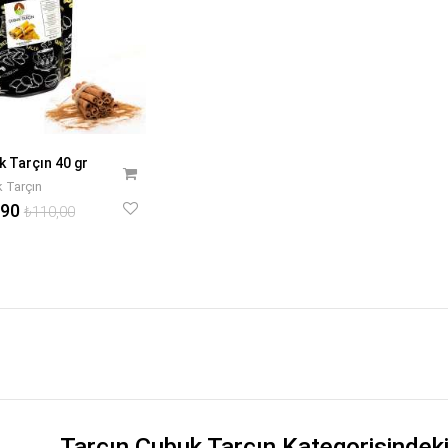
 Tarçın 40 gr
 Tarçın
,90
₺110,00
Tarçın Çubuk Tarçın Kategorisindek