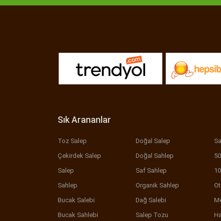
Sık Arananlar
Toz Salep
Doğal Salep
Sa
Çekirdek Salep
Doğal Sahlep
50
Salep
Saf Sahlep
10
Sahlep
Organik Sahlep
Ot
Bucak Salebi
Dağ Salebi
Me
Bucak Sahlebi
Salep Tozu
Ha