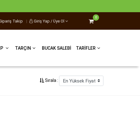
0
Sipariş Takip
|
Giriş Yap / Üye Ol
EP
TARÇIN
BUCAK SALEBI
TARIFLER
Sırala :