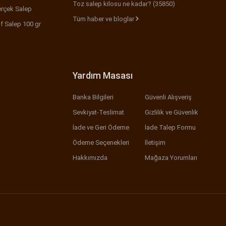
Toz salep kilosu ne kadar? (35850)
rçek Salep
Tüm haber ve bloglar
f Salep 100 gr
Yardım Masası
Banka Bilgileri
Güvenli Alışveriş
Sevkiyat-Teslimat
Gizlilik ve Güvenlik
İade ve Geri Ödeme
İade Talep Formu
Ödeme Seçenekleri
İletişim
Hakkımızda
Mağaza Yorumları