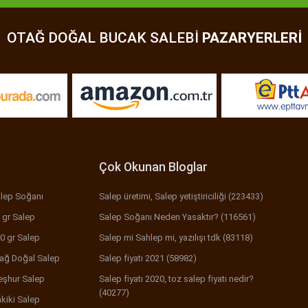
OTAĞ DOĞAL BUCAK SALEBI
PAZARYERLERI
Çok Okunan Bloglar
lep Soğanı
Salep üretimi, Salep yetiştiriciliği (223433)
 gr Salep
Salep Soğanı Neden Yasaktır? (116561)
0 gr Salep
Salep mi Sahlep mi, yazılışı tdk (83118)
ağ Doğal Salep
Salep fiyatı 2021 (58982)
şhur Salep
Salep fiyatı 2020, toz salep fiyatı nedir?
(40277)
kiki Salep