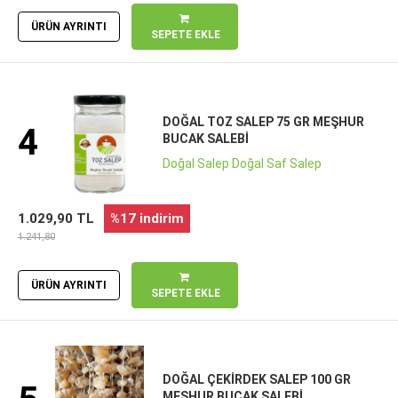
ÜRÜN AYRINTI
SEPETE EKLE
DOĞAL TOZ SALEP 75 GR MEŞHUR
4
BUCAK SALEBI
Doğal Salep Doğal Saf Salep
1.029,90 TL
%17 indirim
1.241,80
ÜRÜN AYRINTI
SEPETE EKLE
DOĞAL ÇEKIRDEK SALEP 100 GR
MEŞHUR BUCAK SALEBI