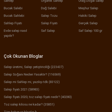
Sahlep
Organik Sahlep
Otağ Doğal Salep
Bucak Salebi
Dağ Salebi
Meşhur Salep
Bucak Sahlebi
Salep Tozu
Hakiki Salep
Sahlep Fiyatı
Salep Fiyatı
Gerçek Salep
Evde salep nasıl
Saf Salep
Saf Salep 100 gr
yapılır?
Çok Okunan Bloglar
Salep üretimi, Salep yetiştiriciliği (223437)
Salep Soğanı Neden Yasaktır? (116569)
Salep mi Sahlep mi, yazılışı tdk (83122)
Salep fiyatı 2021 (58983)
Salep fiyatı 2020, toz salep fiyatı nedir? (40280)
Toz salep kilosu ne kadar? (35851)
Tüm haber ve bloglar