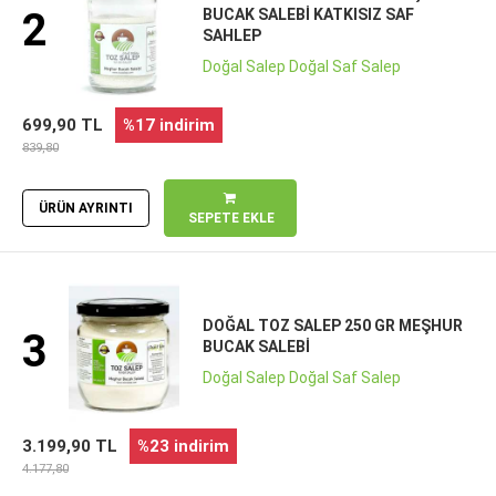
2
BUCAK SALEBI KATKISIZ SAF
SAHLEP
Doğal Salep Doğal Saf Salep
699,90 TL
%17 indirim
839,80
ÜRÜN AYRINTI
SEPETE EKLE
DOĞAL TOZ SALEP 250 GR MEŞHUR
3
BUCAK SALEBI
Doğal Salep Doğal Saf Salep
3.199,90 TL
%23 indirim
4.177,80