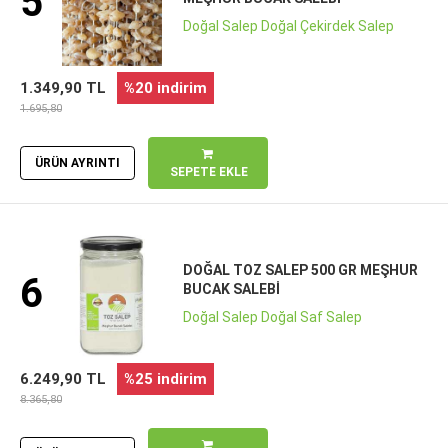
5
Doğal Salep Doğal Çekirdek Salep
1.349,90 TL
%20 indirim
1.695,80
ÜRÜN AYRINTI
SEPETE EKLE
DOĞAL TOZ SALEP 500 GR MEŞHUR
6
BUCAK SALEBI
Doğal Salep Doğal Saf Salep
6.249,90 TL
%25 indirim
8.365,80