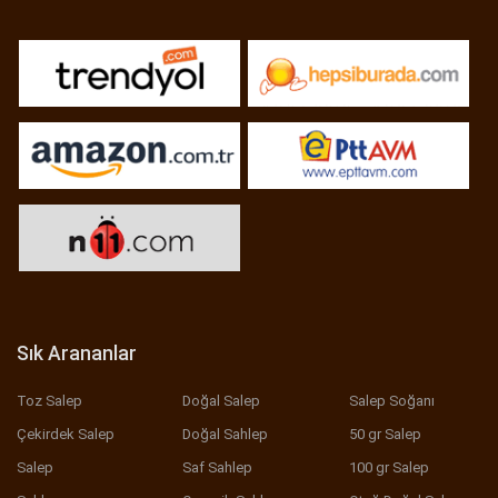
Sık Arananlar
Toz Salep
Doğal Salep
Salep Soğanı
Çekirdek Salep
Doğal Sahlep
50 gr Salep
Salep
Saf Sahlep
100 gr Salep