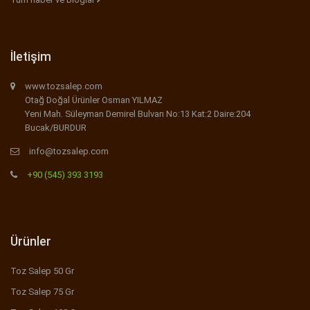
İletişim
www.tozsalep.com
Otağ Doğal Ürünler Osman YILMAZ
Yeni Mah. Süleyman Demirel Bulvarı No:13 Kat:2 Daire:204
Bucak/BURDUR
info@tozsalep.com
+90 (545) 393 3193
Ürünler
Toz Salep 50 Gr
Toz Salep 75 Gr