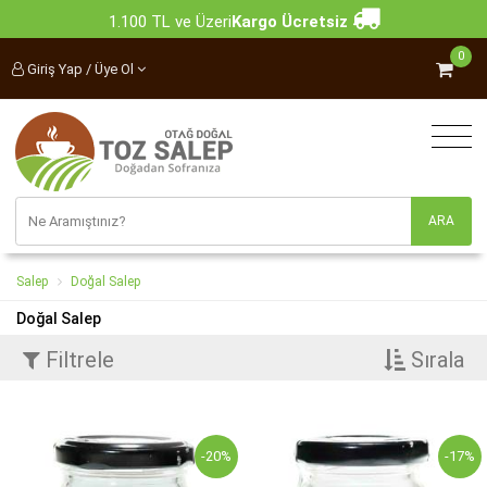
1.100 TL ve Üzeri
Kargo Ücretsiz
0
Giriş Yap / Üye Ol
Salep
Doğal Salep
Doğal Salep
Filtrele
Sırala
-20%
-17%