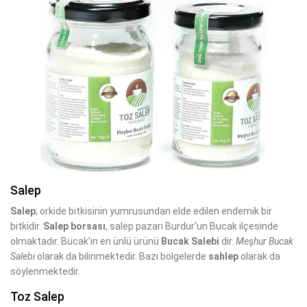
Salep
Salep
; orkide bitkisinin yumrusundan elde edilen endemik bir
bitkidir.
Salep borsası
, salep pazarı Burdur'un Bucak ilçesinde
olmaktadır. Bucak'ın en ünlü ürünü
Bucak Salebi
dir.
Meşhur Bucak
Salebi
olarak da bilinmektedir. Bazı bölgelerde
sahlep
olarak da
söylenmektedir.
Toz Salep