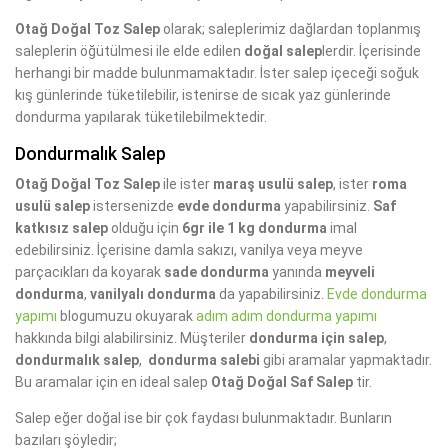
Otağ Doğal Toz Salep
olarak; saleplerimiz dağlardan toplanmış
saleplerin öğütülmesi ile elde edilen
doğal salep
lerdir. İçerisinde
herhangi bir madde bulunmamaktadır. İster salep içeceği soğuk
kış günlerinde tüketilebilir, istenirse de sıcak yaz günlerinde
dondurma yapılarak tüketilebilmektedir.
Dondurmalık Salep
Otağ Doğal Toz Salep
ile ister
maraş usulü salep
, ister
roma
usulü salep
istersenizde
evde dondurma
yapabilirsiniz.
Saf
katkısız salep
olduğu için
6gr ile 1 kg dondurma
imal
edebilirsiniz. İçerisine damla sakızı, vanilya veya meyve
parçacıkları da koyarak
sade dondurma
yanında
meyveli
dondurma
,
vanilyalı dondurma
da yapabilirsiniz.
Evde dondurma
yapımı
blogumuzu okuyarak
adım adım dondurma yapımı
hakkında bilgi alabilirsiniz. Müşteriler
dondurma için salep
,
dondurmalık salep
,
dondurma salebi
gibi aramalar yapmaktadır.
Bu aramalar için en ideal salep
Otağ Doğal Saf Salep
tir.
Salep eğer doğal ise bir çok faydası bulunmaktadır. Bunların
bazıları şöyledir;