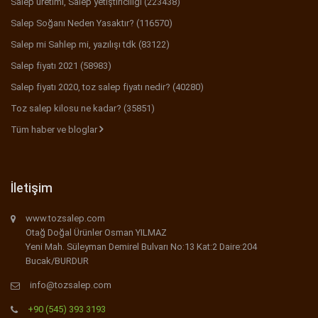
Salep üretimi, Salep yetiştiriciliği (223438)
Salep Soğanı Neden Yasaktır? (116570)
Salep mi Sahlep mi, yazılışı tdk (83122)
Salep fiyatı 2021 (58983)
Salep fiyatı 2020, toz salep fiyatı nedir? (40280)
Toz salep kilosu ne kadar? (35851)
Tüm haber ve bloglar
İletişim
www.tozsalep.com
Otağ Doğal Ürünler Osman YILMAZ
Yeni Mah. Süleyman Demirel Bulvarı No:13 Kat:2 Daire:204
Bucak/BURDUR
info@tozsalep.com
+90 (545) 393 3193