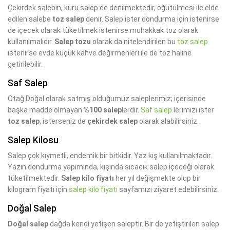
Çekirdek salebin, kuru salep de denilmektedir, öğütülmesi ile elde
edilen salebe
toz salep
denir. Salep ister dondurma için istenirse
de içecek olarak tüketilmek istenirse muhakkak toz olarak
kullanılmalıdır.
Salep tozu
olarak da nitelendirilen bu
toz salep
istenirse evde küçük kahve değirmenleri ile de toz haline
getirilebilir.
Saf Salep
Otağ Doğal olarak satmış olduğumuz saleplerimiz; içerisinde
başka madde olmayan
%100 salep
lerdir.
Saf salep
lerimizi ister
toz salep
, isterseniz de
çekirdek salep
olarak alabilirsiniz.
Salep Kilosu
Salep çok kıymetli, endemik bir bitkidir. Yaz kış kullanılmaktadır.
Yazın dondurma yapımında, kışında sıcacık salep içeceği olarak
tüketilmektedir.
Salep kilo fiyatı
her yıl değişmekte olup bir
kilogram fiyatı için
salep kilo fiyatı
sayfamızı ziyaret edebilirsiniz.
Doğal Salep
Doğal salep
dağda kendi yetişen saleptir. Bir de yetiştirilen salep