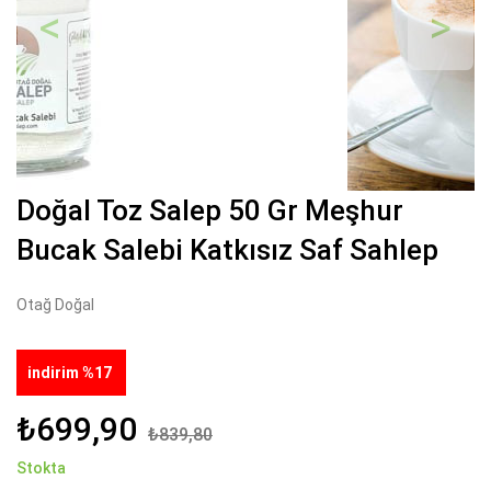
Geri
İleri
Doğal Toz Salep 50 Gr Meşhur
Bucak Salebi Katkısız Saf Sahlep
Otağ Doğal
indirim %17
₺699,90
₺839,80
Stokta