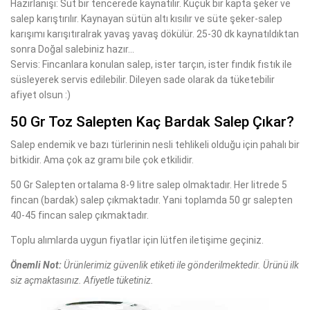
Hazırlanışı: Süt bir tencerede kaynatılır. Küçük bir kapta şeker ve
salep karıştırılır. Kaynayan sütün altı kısılır ve süte şeker-salep
karışımı karışıtıralrak yavaş yavaş dökülür. 25-30 dk kaynatıldıktan
sonra Doğal salebiniz hazır...
Servis: Fincanlara konulan salep, ister tarçın, ister fındık fıstık ile
süsleyerek servis edilebilir. Dileyen sade olarak da tüketebilir
afiyet olsun :)
50 Gr Toz Salepten Kaç Bardak Salep Çıkar?
Salep endemik ve bazı türlerinin nesli tehlikeli olduğu için pahalı bir
bitkidir. Ama çok az gramı bile çok etkilidir.
50 Gr Salepten ortalama 8-9 litre salep olmaktadır. Her litrede 5
fincan (bardak) salep çıkmaktadır. Yani toplamda 50 gr salepten
40-45 fincan salep çıkmaktadır.
Toplu alımlarda uygun fiyatlar için lütfen iletişime geçiniz.
Önemli Not:
Ürünlerimiz güvenlik etiketi ile gönderilmektedir. Ürünü ilk
siz açmaktasınız. Afiyetle tüketiniz.