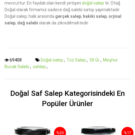
mevcuttur. En faydalı olan kendi yetişen
doğal salep
tir. Otağ
Doğal olarak firmamız sadece dağ salebi satışı yapmaktadır.
Doğal salep; halk arasında
gerçek salep
,
hakiki salep
,
orjinal
salep
,
dağ salebi
olarak da zikredilmektedir.
69408
Doğal salep
,
Toz Salep
,
50 Gr
,
Meşhur
Bucak Salebi
,
sahlep
,
Doğal Saf Salep Kategorisindeki En
Popüler Ürünler
%20
%17