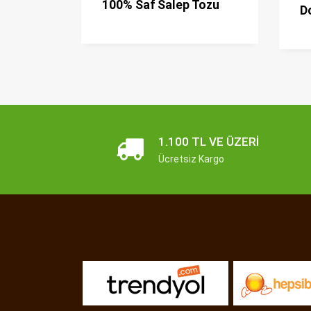
100% Saf Salep Tozu
D
1.100 TL VE ÜZERI
Ücretsiz Kargo