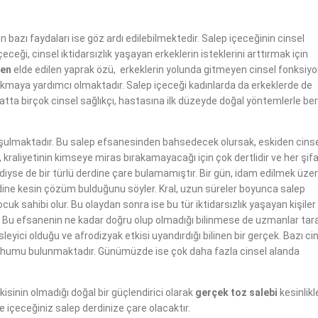
çin bazı faydaları ise göz ardı edilebilmektedir. Salep içeceğinin cinsel
içeceği, cinsel iktidarsızlık yaşayan erkeklerin isteklerini arttırmak için
den
elde edilen yaprak özü, erkeklerin yolunda gitmeyen cinsel fonksiyon
kmaya yardımcı olmaktadır. Salep içeceği kadınlarda da erkeklerde de
 Hatta birçok cinsel sağlıkçı, hastasına ilk düzeyde doğal yöntemlerle be
şulmaktadır. Bu salep efsanesinden bahsedecek olursak, eskiden cins
l, kraliyetinin kimseye miras bırakamayacağı için çok dertlidir ve her şif
diyse de bir türlü derdine çare bulamamıştır. Bir gün, idam edilmek üze
dine kesin çözüm bulduğunu söyler. Kral, uzun süreler boyunca salep
k sahibi olur. Bu olaydan sonra ise bu tür iktidarsızlık yaşayan kişiler 
ir. Bu efsanenin ne kadar doğru olup olmadığı bilinmese de uzmanlar tar
leyici olduğu ve afrodizyak etkisi uyandırdığı bilinen bir gerçek. Bazı ci
lep tohumu bulunmaktadır. Günümüzde ise çok daha fazla cinsel alanda
isinin olmadığı doğal bir güçlendirici olarak
gerçek toz salebi
kesinlikl
e içeceğiniz salep derdinize çare olacaktır.