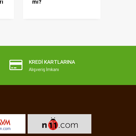
rı
mı?
KREDI KARTLARINA
Alışveriş İmkanı