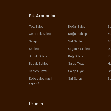
Sık Arananlar
Toz Salep
Doğal Salep
Sa
Çekirdek Salep
Doğal Sahlep
50
Salep
Saf Sahlep
10
Sahlep
Organik Sahlep
Ot
Bucak Salebi
Dağ Salebi
Me
Bucak Sahlebi
Salep Tozu
Ha
Sahlep Fiyatı
Salep Fiyatı
Ge
Evde salep nasıl
Saf Salep
Sa
yapılır?
Ürünler