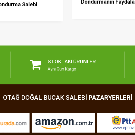
Dondurmanın Faydala
ondurma Salebi
STOKTAKI ÜRÜNLER
Aynı Gün Kargo
OTAĞ DOĞAL BUCAK SALEBI
PAZARYERLERI