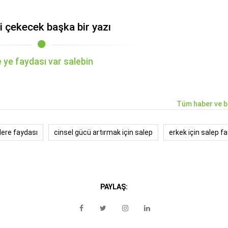
zi çekecek başka bir yazı
 ye faydası var salebin
Tüm haber ve b
lere faydası
cinsel gücü artırmak için salep
erkek için salep f
PAYLAŞ: