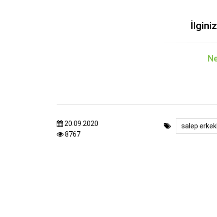
İlgini
Ne
20.09.2020
salep erkek
8767