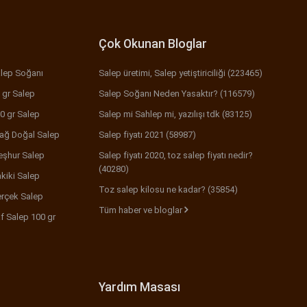
Çok Okunan Bloglar
lep Soğanı
Salep üretimi, Salep yetiştiriciliği (223465)
 gr Salep
Salep Soğanı Neden Yasaktır? (116579)
0 gr Salep
Salep mi Sahlep mi, yazılışı tdk (83125)
ağ Doğal Salep
Salep fiyatı 2021 (58987)
şhur Salep
Salep fiyatı 2020, toz salep fiyatı nedir?
(40280)
kiki Salep
Toz salep kilosu ne kadar? (35854)
rçek Salep
Tüm haber ve bloglar
f Salep 100 gr
Yardım Masası