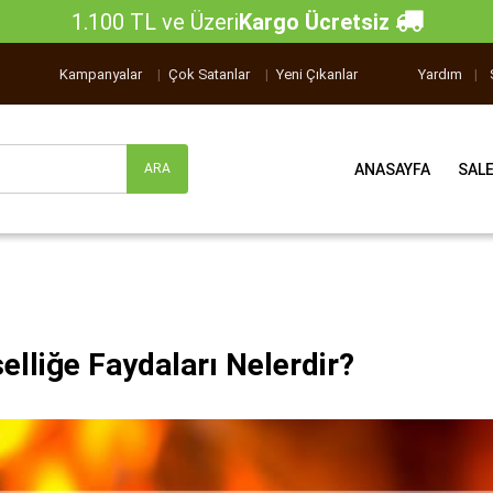
1.100 TL ve Üzeri
Kargo Ücretsiz
Kampanyalar
|
Çok Satanlar
|
Yeni Çıkanlar
Yardım
|
ANASAYFA
SAL
selliğe Faydaları Nelerdir?