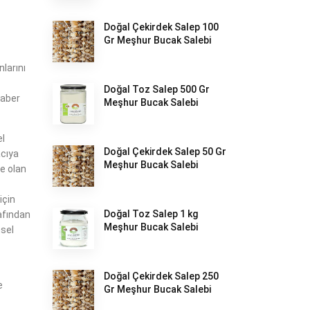
Doğal Çekirdek Salep 100
Gr Meşhur Bucak Salebi
larını
Doğal Toz Salep 500 Gr
raber
Meşhur Bucak Salebi
el
Doğal Çekirdek Salep 50 Gr
acıya
Meşhur Bucak Salebi
re olan
için
Doğal Toz Salep 1 kg
afından
Meşhur Bucak Salebi
nsel
Doğal Çekirdek Salep 250
e
Gr Meşhur Bucak Salebi