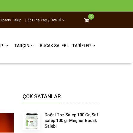
0
Sipariş Takip
|
Giriş Yap / Üye Ol
EP
TARÇIN
BUCAK SALEBI
TARIFLER
ÇOK SATANLAR
Doğal Toz Salep 100 Gr, Saf
salep 100 gr Meşhur Bucak
Salebi