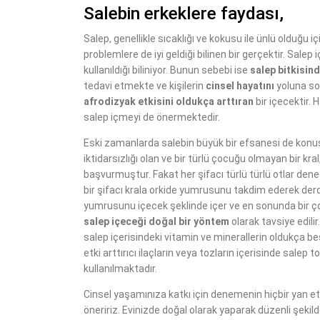
Salebin erkeklere faydası,
Salep, genellikle sıcaklığı ve kokusu ile ünlü olduğu i
problemlere de iyi geldiği bilinen bir gerçektir. Salep 
kullanıldığı biliniyor. Bunun sebebi ise
salep bitkisin
tedavi etmekte ve kişilerin
cinsel hayatını
yoluna so
afrodizyak etkisini oldukça arttıran
bir içecektir.
salep içmeyi de önermektedir.
Eski zamanlarda salebin büyük bir efsanesi de konu
iktidarsızlığı olan ve bir türlü çocuğu olmayan bir kra
başvurmuştur. Fakat her şifacı türlü türlü otlar dene
bir şifacı krala orkide yumrusunu takdim ederek der
yumrusunu içecek şeklinde içer ve en sonunda bir çocu
salep içeceği doğal bir yöntem
olarak tavsiye edil
salep içerisindeki vitamin ve minerallerin oldukça bes
etki arttırıcı ilaçların veya tozların içerisinde sa
kullanılmaktadır.
Cinsel yaşamınıza katkı için denemenin hiçbir yan etk
öneririz. Evinizde doğal olarak yaparak düzenli şekild