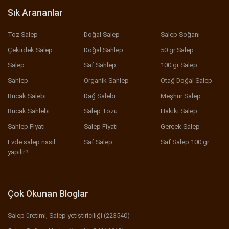
Sık Arananlar
Toz Salep
Doğal Salep
Salep Soğanı
Çekirdek Salep
Doğal Sahlep
50 gr Salep
Salep
Saf Sahlep
100 gr Salep
Sahlep
Organik Sahlep
Otağ Doğal Salep
Bucak Salebi
Dağ Salebi
Meşhur Salep
Bucak Sahlebi
Salep Tozu
Hakiki Salep
Sahlep Fiyatı
Salep Fiyatı
Gerçek Salep
Evde salep nasıl
Saf Salep
Saf Salep 100 gr
yapılır?
Çok Okunan Bloglar
Salep üretimi, Salep yetiştiriciliği (223540)