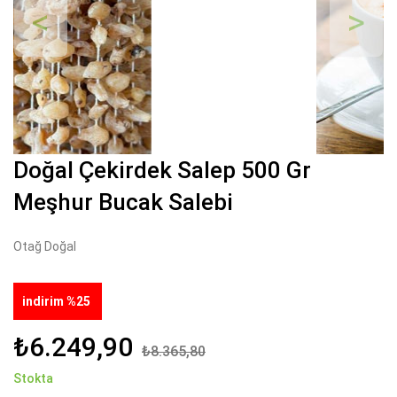
Geri
İleri
Doğal Çekirdek Salep 500 Gr
Meşhur Bucak Salebi
Otağ Doğal
indirim %25
₺6.249,90
₺8.365,80
Stokta