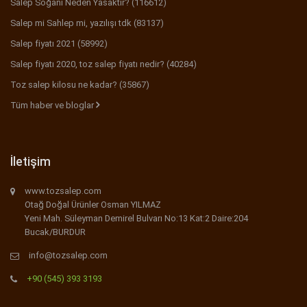
Salep Soğanı Neden Yasaktır? (116612)
Salep mi Sahlep mi, yazılışı tdk (83137)
Salep fiyatı 2021 (58992)
Salep fiyatı 2020, toz salep fiyatı nedir? (40284)
Toz salep kilosu ne kadar? (35867)
Tüm haber ve bloglar
İletişim
www.tozsalep.com
Otağ Doğal Ürünler Osman YILMAZ
Yeni Mah. Süleyman Demirel Bulvarı No:13 Kat:2 Daire:204
Bucak/BURDUR
info@tozsalep.com
+90 (545) 393 3193