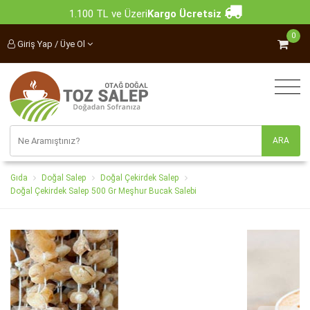
1.100 TL ve Üzeri
Kargo Ücretsiz
0
Giriş Yap / Üye Ol
Gıda
Doğal Salep
Doğal Çekirdek Salep
Doğal Çekirdek Salep 500 Gr Meşhur Bucak Salebi