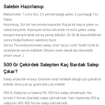
Salebin Hazırlanışı
Malzemeler: 1 Litre Süt, 2.5 yemek kaşığı şeker, 2 çay kaşığı Toz
Salep
Hazırlanışı: Süt bir tencerede kaynatılır. Küçük bir kapta şeker ve
salep karıştırılır. Kaynayan sütün altı kısılır ve süte şeker-salep
karışımı karışıtıralrak yavaş yavaş dökülür. 25-30 dk kaynatıldıktan
sonra Doğal Katkısız salebiniz hazır...
Servis: Fincanlara konulan salep, ister tarçın, ister fındık fıstık ile
süsleyerek servis edilebilir. Dileyen sade olarak da tüketebilir
afiyet olsun :)
500 Gr Çekirdek Salepten Kaç Bardak Salep
Çıkar?
Salep endemik ve bazı türlerinin nesli tehlikeli olduğu için pahalı bir
bitkidir. Ama çok az gramı bile çok etkilidir.
500 Gr Salepten ortalama 90-100 litre salep olmaktadır. Her
litrede 5 fincan (bardak) salep çıkmaktadır. Yani toplamda 250 gr
salepten 430-450 fincan salep çıkmaktadır.