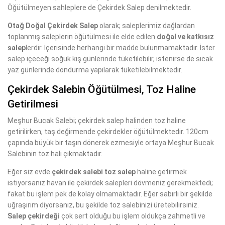
Öğütülmeyen sahleplere de Çekirdek Salep denilmektedir.
Otağ Doğal Çekirdek Salep
olarak; saleplerimiz dağlardan
toplanmış saleplerin öğütülmesi ile elde edilen
doğal ve katkısız
salep
lerdir. İçerisinde herhangi bir madde bulunmamaktadır. İster
salep içeceği soğuk kış günlerinde tüketilebilir, istenirse de sıcak
yaz günlerinde dondurma yapılarak tüketilebilmektedir.
Çekirdek Salebin Öğütülmesi, Toz Haline
Getirilmesi
Meşhur Bucak Salebi; çekirdek salep halinden toz haline
getirilirken, taş değirmende çekirdekler öğütülmektedir. 120cm
çapında büyük bir taşın dönerek ezmesiyle ortaya Meşhur Bucak
Salebinin toz hali çıkmaktadır.
Eğer siz evde
çekirdek salebi toz salep
haline getirmek
istiyorsanız havan ile çekirdek salepleri dövmeniz gerekmektedi;
fakat bu işlem pek de kolay olmamaktadır. Eğer sabırlı bir şekilde
uğraşırım diyorsanız, bu şekilde toz salebinizi üretebilirsiniz.
Salep çekirdeği
çok sert olduğu bu işlem oldukça zahmetli ve