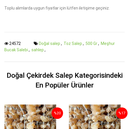
Toplu alımlarda uygun fiyatlar için lütfen iletişime geçiniz.
24572
Doğal salep
,
Toz Salep
,
500 Gr
,
Meşhur
Bucak Salebi
,
sahlep
,
Doğal Çekirdek Salep Kategorisindeki
En Popüler Ürünler
%20
%17