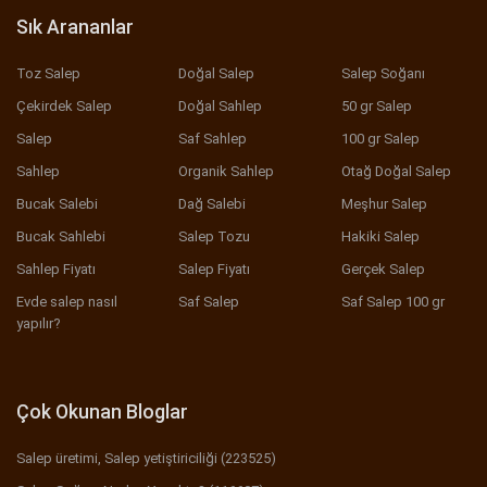
Sık Arananlar
Toz Salep
Doğal Salep
Salep Soğanı
Çekirdek Salep
Doğal Sahlep
50 gr Salep
Salep
Saf Sahlep
100 gr Salep
Sahlep
Organik Sahlep
Otağ Doğal Salep
Bucak Salebi
Dağ Salebi
Meşhur Salep
Bucak Sahlebi
Salep Tozu
Hakiki Salep
Sahlep Fiyatı
Salep Fiyatı
Gerçek Salep
Evde salep nasıl
Saf Salep
Saf Salep 100 gr
yapılır?
Çok Okunan Bloglar
Salep üretimi, Salep yetiştiriciliği (223525)