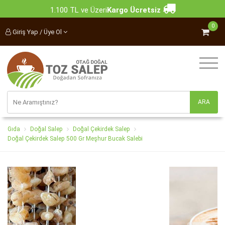
1.100 TL ve Üzeri
Kargo Ücretsiz
0
Giriş Yap / Üye Ol
Gıda
Doğal Salep
Doğal Çekirdek Salep
Doğal Çekirdek Salep 500 Gr Meşhur Bucak Salebi