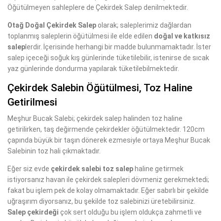
Öğütülmeyen sahleplere de Çekirdek Salep denilmektedir.
Otağ Doğal Çekirdek Salep
olarak; saleplerimiz dağlardan
toplanmış saleplerin öğütülmesi ile elde edilen
doğal ve katkısız
salep
lerdir. İçerisinde herhangi bir madde bulunmamaktadır. İster
salep içeceği soğuk kış günlerinde tüketilebilir, istenirse de sıcak
yaz günlerinde dondurma yapılarak tüketilebilmektedir.
Çekirdek Salebin Öğütülmesi, Toz Haline
Getirilmesi
Meşhur Bucak Salebi; çekirdek salep halinden toz haline
getirilirken, taş değirmende çekirdekler öğütülmektedir. 120cm
çapında büyük bir taşın dönerek ezmesiyle ortaya Meşhur Bucak
Salebinin toz hali çıkmaktadır.
Eğer siz evde
çekirdek salebi toz salep
haline getirmek
istiyorsanız havan ile çekirdek salepleri dövmeniz gerekmektedi;
fakat bu işlem pek de kolay olmamaktadır. Eğer sabırlı bir şekilde
uğraşırım diyorsanız, bu şekilde toz salebinizi üretebilirsiniz.
Salep çekirdeği
çok sert olduğu bu işlem oldukça zahmetli ve