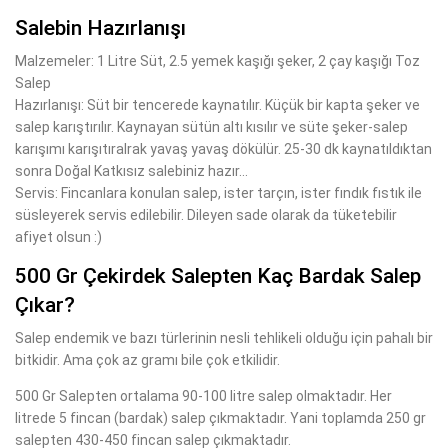
Salebin Hazırlanışı
Malzemeler: 1 Litre Süt, 2.5 yemek kaşığı şeker, 2 çay kaşığı Toz
Salep
Hazırlanışı: Süt bir tencerede kaynatılır. Küçük bir kapta şeker ve
salep karıştırılır. Kaynayan sütün altı kısılır ve süte şeker-salep
karışımı karışıtıralrak yavaş yavaş dökülür. 25-30 dk kaynatıldıktan
sonra Doğal Katkısız salebiniz hazır...
Servis: Fincanlara konulan salep, ister tarçın, ister fındık fıstık ile
süsleyerek servis edilebilir. Dileyen sade olarak da tüketebilir
afiyet olsun :)
500 Gr Çekirdek Salepten Kaç Bardak Salep
Çıkar?
Salep endemik ve bazı türlerinin nesli tehlikeli olduğu için pahalı bir
bitkidir. Ama çok az gramı bile çok etkilidir.
500 Gr Salepten ortalama 90-100 litre salep olmaktadır. Her
litrede 5 fincan (bardak) salep çıkmaktadır. Yani toplamda 250 gr
salepten 430-450 fincan salep çıkmaktadır.