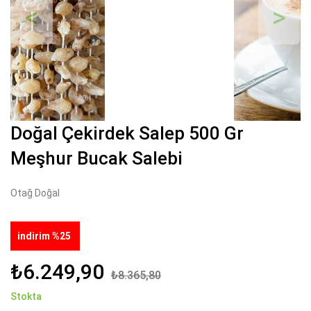
Geri
İleri
Doğal Çekirdek Salep 500 Gr
Meşhur Bucak Salebi
Otağ Doğal
indirim %25
₺6.249,90
₺8.365,80
Stokta